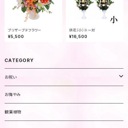
ブリザーブドフラワー
供花（小）※一対
¥5,500
¥16,500
CATEGORY
お祝い
【期間限定】
お悔やみ
観葉植物