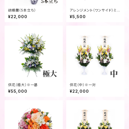
胡蝶蘭（5本立ち）
アレンジメント（ワンサイド）ミッ
クス
¥22,000
¥5,500
供花（極大）※一基
供花（中）※一対
¥55,000
¥22,000