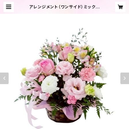
アレンジメント（ワンサイド）ミックス
| 【公式】メモリアルフラワーショップ
リーベ ネットショップ｜沖縄/那覇/津
嘉山/南風原で供花・胡蝶蘭・生花・盛
り花